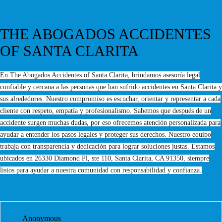
THE ABOGADOS ACCIDENTES
OF SANTA CLARITA
En The Abogados Accidentes of Santa Clarita, brindamos asesoría legal
confiable y cercana a las personas que han sufrido accidentes en Santa Clarita y
sus alrededores. Nuestro compromiso es escuchar, orientar y representar a cada
cliente con respeto, empatía y profesionalismo. Sabemos que después de un
accidente surgen muchas dudas, por eso ofrecemos atención personalizada para
ayudar a entender los pasos legales y proteger sus derechos. Nuestro equipo
trabaja con transparencia y dedicación para lograr soluciones justas. Estamos
ubicados en 26330 Diamond Pl, ste 110, Santa Clarita, CA 91350, siempre
listos para ayudar a nuestra comunidad con responsabilidad y confianza.
Anonymous