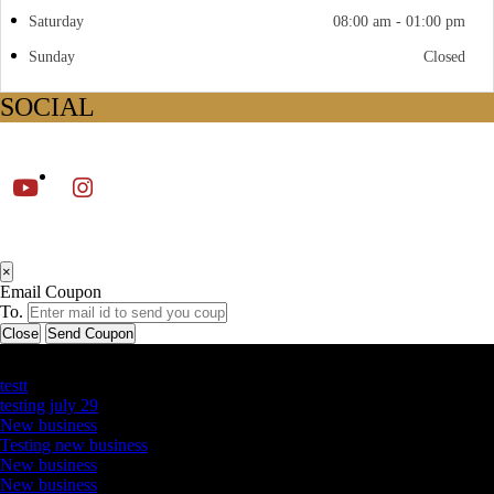
Saturday
08:00 am - 01:00 pm
Sunday
Closed
SOCIAL
×
Email Coupon
To.
Close
Send Coupon
Latest Business Listings
testt
testing july 29
New business
Testing new business
New business
New business